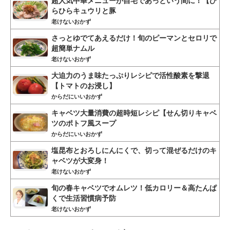
らひらキュウリと豚
老けないおかず
さっとゆでてあえるだけ！旬のピーマンとセロリで
超簡単ナムル
老けないおかず
大迫力のうま味たっぷりレシピで活性酸素を撃退
【トマトのお浸し】
からだにいいおかず
キャベツ大量消費の超時短レシピ【せん切りキャベ
ツのポトフ風スープ
からだにいいおかず
塩昆布とおろしにんにくで、切って混ぜるだけのキ
ャベツが大変身！
老けないおかず
旬の春キャベツでオムレツ！低カロリー＆高たんぱ
くで生活習慣病予防
老けないおかず