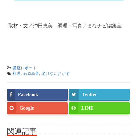
取材・文／沖田恵美 調理・写真／まなナビ編集室
-
講座レポート
-
料理
,
石原新菜
,
老けないおかず
Facebook
Twitter
Google
LINE
関連記事