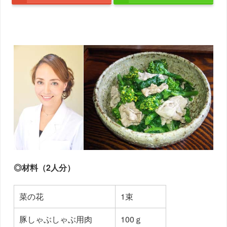
◎材料（2人分）
菜の花
1束
豚しゃぶしゃぶ用肉
100ｇ