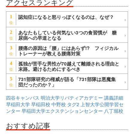
アクセスランキング
認知症になると怒りっぽくなるのは、なぜ？
1
あなたもしている何気ない3つの食習慣が 糖
2
尿病への早道となる
腰痛の原因は「腰」にはあらず!? フィジカル
3
トレーナーが教える腰痛対策
孤独が苦手な男性が70越えて離婚される理由と
4
末路。避けるためにするべき
731部隊研究の権威が語る「731部隊は悪魔集
5
団だったのか？」
四谷キャンパス
明治大学リバティアカデミー
講義詳細
早稲田大学
早稲田校
中野校
タグ2
上智大学公開学習セ
ンター
早稲田大学エクステンションセンター
八丁堀校
おすすめ記事