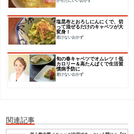
からだにいいおかず
塩昆布とおろしにんにくで、切
って混ぜるだけのキャベツが大
変身！
老けないおかず
旬の春キャベツでオムレツ！低
カロリー＆高たんぱくで生活習
慣病予防に
老けないおかず
関連記事
超人気中華メニューが自宅であっという間に！【ひ