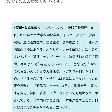
のでそのまま炒めてもOKです。
いしはら・にいな 1980年長崎県生ま
■監修■石原新菜
れ。2006年帝京大学医学部卒業。イシハラクリニック副
院長。主に漢方医学、自然療法、食事療法により、種々の
病気の治療にあたる。​わかりやすい医学解説と、親しみや
すい人柄で、講演、テレビ、ラジオ、執筆活動と幅広く活
躍。著書は 13万部を超えるベストセラーとなった『病気
にならない蒸しショウガ健康法』（アスコム刊）をはじ
め、『「体を温める」と子どもは病気にならない』（php
研究所刊）、『研修医ニーナの731日』（海竜社刊）等30
冊を数え、韓国、香港、台湾、ベトナムでも翻訳され出版
されている。日本内科学会会員。日本東洋医学会会員。日
本温泉気候物理医学会会員。二児の母。