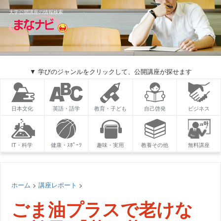
大学公開講座の情報検索
▼ 学びのジャンルをクリックして、公開講座が探せます
日本文化
英語・語学
教育・子ども
自己啓発
ビジネス
IT・科学
健康・ｽﾎﾟｰﾂ
趣味・実用
教養その他
無料講座
ホーム
>
講座レポート
>
ごま油プラスで老けな