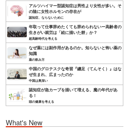
アルツハイマー型認知症は男性より女性が多い。そ
の陰に女性ホルモンの存在が
認知症、ならないために
年取って仕事辞めたくても辞められないー高齢者の
生きがい就労は「絵に描いた餅」か？
超高齢時代を考える
なぜ薬には副作用があるのか。知らないと怖い薬の
知識
薬の飲み方
中国のグロテスクな奇習『纏足（てんそく）』はな
ぜ生まれ、広まったのか
中国は奥深い
認知症が急カーブを描いて増える、魔の年代があ
る！
頭の健康を考える
What's New