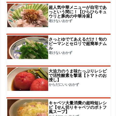
超人気中華メニューが自宅であ
っという間に！【ひらひらキュ
ウリと豚肉の中華冷菜】
老けないおかず
さっとゆでてあえるだけ！旬の
ピーマンとセロリで超簡単ナム
ル
老けないおかず
大迫力のうま味たっぷりレシピ
で活性酸素を撃退【トマトのお
浸し】
からだにいいおかず
キャベツ大量消費の超時短レシ
ピ【せん切りキャベツのポトフ
風スープ】