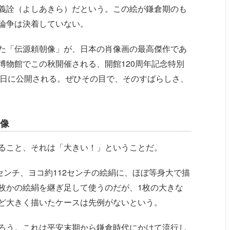
義詮（よしあきら）だという。この絵が鎌倉期のも
論争は決着していない。
た「伝源頼朝像」が、日本の肖像画の最高傑作であ
博物館でこの秋開催される、開館120周年記念特別
月26日に公開される。ぜひその目で、そのすばらしさ、
像
ること、それは「大きい！」ということだ。
センチ、ヨコ約112センチの絵絹に、ほぼ等身大で描
枚かの絵絹を継ぎ足して使うのだが、1枚の大きな
ど大きく描いたケースは先例がないという。
ろう。これは平安末期から鎌倉時代にかけて流行し