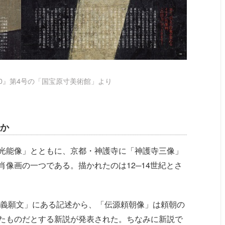
0』第4号の「国宝原寸美術館」より
か
光能像」とともに、京都・神護寺に「神護寺三像」
像画の一つである。描かれたのは12─14世紀とさ
直義願文」にある記述から、「伝源頼朝像」は頼朝の
たものだとする新説が発表された。ちなみに新説で