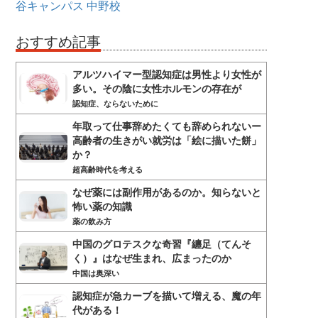
谷キャンパス
中野校
おすすめ記事
アルツハイマー型認知症は男性より女性が
多い。その陰に女性ホルモンの存在が
認知症、ならないために
年取って仕事辞めたくても辞められないー
高齢者の生きがい就労は「絵に描いた餅」
か？
超高齢時代を考える
なぜ薬には副作用があるのか。知らないと
怖い薬の知識
薬の飲み方
中国のグロテスクな奇習『纏足（てんそ
く）』はなぜ生まれ、広まったのか
中国は奥深い
認知症が急カーブを描いて増える、魔の年
代がある！