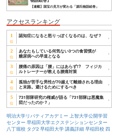
物語絵巻』
【連載】国宝の見方が変わる「源氏物語絵巻」
アクセスランキング
認知症になると怒りっぽくなるのは、なぜ？
1
あなたもしている何気ない3つの食習慣が
2
糖尿病への早道となる
腰痛の原因は「腰」にはあらず!? フィジカ
3
ルトレーナーが教える腰痛対策
孤独が苦手な男性が70越えて離婚される理由
4
と末路。避けるためにするべき
731部隊研究の権威が語る「731部隊は悪魔集
5
団だったのか？」
明治大学リバティアカデミー
上智大学公開学習
センター
早稲田大学エクステンションセンター
八丁堀校
タグ2
早稲田大学
講義詳細
早稲田校
四