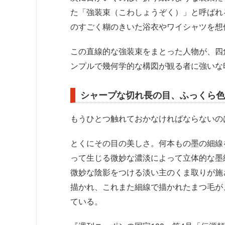
た「強装束（こわしょうぞく）」と呼ばれ
のすごく糊のきいた浴衣やワイシャツを想
この直線的な強装束をまとった人物が、四
ンプルで幾何学的な構図が観る者に強いな
シャープな切れ長の目、ふっくら色
もうひとつ触れておかなければならないの
とくにその目の美しさ。何本もの墨の細線
って生じる微妙な濃淡によって立体的な墨
微妙な陰影をつける淡い主のくま取りが施
描かれ、これまた細線で描かれたまつ毛が
ている。