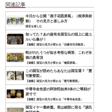
関連記事
今日から公開「燕子花図屏風」（根津美術
館） その見方と楽しみ方
国宝を楽しむ
知ってた？あの超有名国宝仏の頭上に超ユ
ルい仏像が！
【連載】国宝の見方が変わる「法隆寺百済観音」
蛇がのたうつが如き奇怪な樹形、これぞ永
徳の真骨頂
【連載】国宝の見方が変わる「檜図屏風」
この国宝が読めたらあなたは国宝通？「慧
可断臂図」
【連載】国宝の見方が変わる「慧可断臂図」
中尊寺金色堂の阿弥陀如来3体のご尊顔が
原寸で
【連載】国宝の見方が変わる「中尊寺金色堂」
国宝イヤー最終盤。美は細部に宿る『源氏