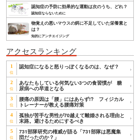
認知症の予防に効果的な運動は次のうち、どれ？
認知症ならないために
物覚えの悪いマウスの餌に不足していた栄養素と
は？
知的にアンチエイジング
アクセスランキング
認知症になると怒りっぽくなるのは、なぜ？
1
あなたもしている何気ない3つの食習慣が 糖
2
尿病への早道となる
腰痛の原因は「腰」にはあらず!? フィジカル
3
トレーナーが教える腰痛対策
孤独が苦手な男性が70越えて離婚される理由と
4
末路。避けるためにするべき
731部隊研究の権威が語る「731部隊は悪魔集
5
団だったのか？」