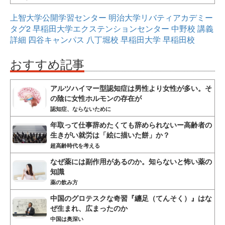
上智大学公開学習センター
明治大学リバティアカデミー
タグ2
早稲田大学エクステンションセンター
中野校
講義
詳細
四谷キャンパス
八丁堀校
早稲田大学
早稲田校
おすすめ記事
アルツハイマー型認知症は男性より女性が多い。そ
の陰に女性ホルモンの存在が
認知症、ならないために
年取って仕事辞めたくても辞められないー高齢者の
生きがい就労は「絵に描いた餅」か？
超高齢時代を考える
なぜ薬には副作用があるのか。知らないと怖い薬の
知識
薬の飲み方
中国のグロテスクな奇習『纏足（てんそく）』はな
ぜ生まれ、広まったのか
中国は奥深い