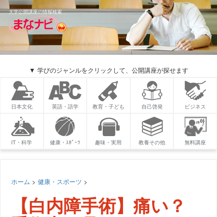
大学公開講座の情報検索
▼ 学びのジャンルをクリックして、公開講座が探せます
日本文化
英語・語学
教育・子ども
自己啓発
ビジネス
IT・科学
健康・ｽﾎﾟｰﾂ
趣味・実用
教養その他
無料講座
ホーム
>
健康・スポーツ
>
【白内障手術】痛い？