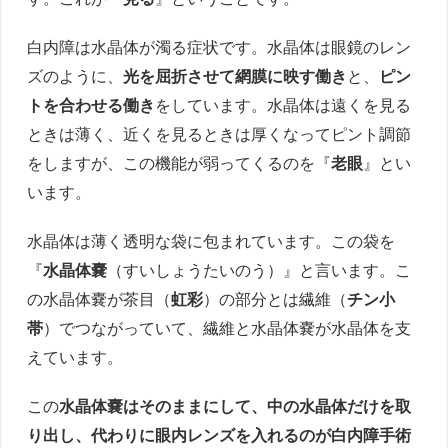
白内障は水晶体が濁る症状です。水晶体は眼鏡のレン
ズのように、
光を屈折させて網膜に映す働き
と、
ピン
トを合わせる働き
をしています。水晶体は遠くを見る
ときは薄く、近くを見るときは厚くなってピント調節
をしますが、この機能が弱ってくるのを『
老眼
』とい
います。
水晶体は薄く透明な袋に包まれています。この袋を
『
水晶体嚢
（すいしょうたいのう）』と言います。こ
の水晶体嚢が茶目（
虹彩
）の部分とは繊維（
チン小
帯
）でつながっていて、繊維と水晶体嚢が水晶体を支
えています。
この
水晶体嚢はそのままにして、中の水晶体だけを取
り出し、代わりに眼内レンズを入れるのが白内障手術