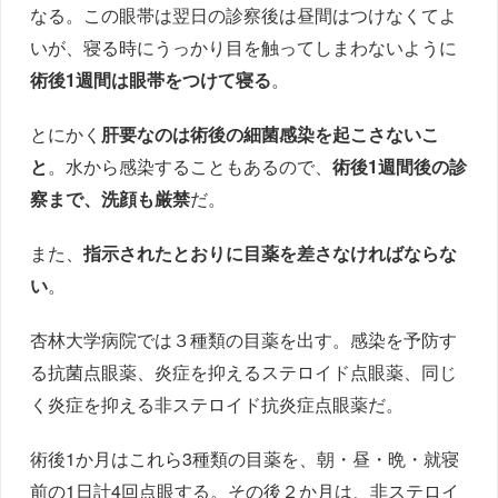
なる。この眼帯は翌日の診察後は昼間はつけなくてよ
いが、寝る時にうっかり目を触ってしまわないように
術後1週間は眼帯をつけて寝る
。
とにかく
肝要なのは術後の細菌感染を起こさないこ
と
。水から感染することもあるので、
術後1週間後の診
察まで、洗顔も厳禁
だ。
また、
指示されたとおりに目薬を差さなければならな
い
。
杏林大学病院では３種類の目薬を出す。感染を予防す
る抗菌点眼薬、炎症を抑えるステロイド点眼薬、同じ
く炎症を抑える非ステロイド抗炎症点眼薬だ。
術後1か月はこれら3種類の目薬を、朝・昼・晩・就寝
前の1日計4回点眼する。その後２か月は、非ステロイ