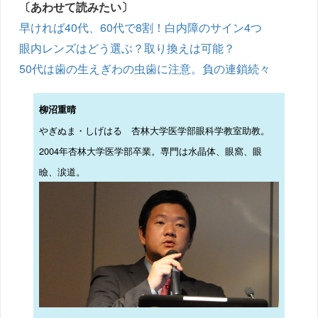
〔あわせて読みたい〕
早ければ40代、60代で8割！白内障のサイン4つ
眼内レンズはどう選ぶ？取り換えは可能？
50代は歯の生えぎわの虫歯に注意。負の連鎖続々
柳沼重晴
やぎぬま・しげはる 杏林大学医学部眼科学教室助教。
2004年杏林大学医学部卒業。専門は水晶体、眼窩、眼
瞼、涙道。