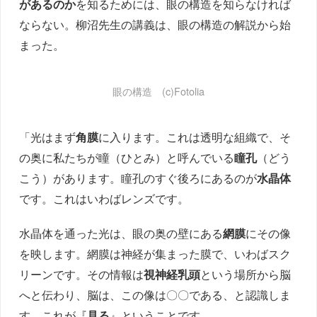
があるのか
を知るためには、眼の構造を知らなければ
ならない。柳沼先生の講義は、眼の構造の解説から始
まった。
眼の構造 (c)Fotolia
「光はまず
角膜
に入ります。これは透明な組織で、そ
の奥に私たちが瞳（ひとみ）と呼んでいる
瞳孔
（どう
こう）があります。瞳孔のすぐ後ろにあるのが
水晶体
です。これはいわばレンズです。
水晶体を通った光は、眼の奥の壁にある
網膜
にその像
を映します。網膜は神経が集まった膜で、いわばスク
リーンです。その情報は
視神経乳頭
という場所から脳
へと伝わり、脳は、この像は〇〇である、と認識しま
す。これが『
見る
』ということです。