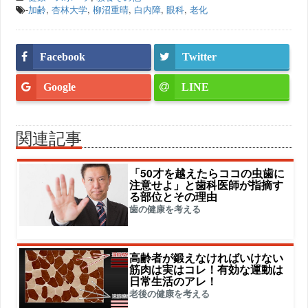
-
加齢
,
杏林大学
,
柳沼重晴
,
白内障
,
眼科
,
老化
Facebook
Twitter
Google
LINE
関連記事
「50才を越えたらココの虫歯に
注意せよ」と歯科医師が指摘す
る部位とその理由
歯の健康を考える
高齢者が鍛えなければいけない
筋肉は実はコレ！有効な運動は
日常生活のアレ！
老後の健康を考える