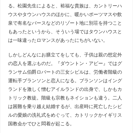
る。松園先生によると、裕福な貴族は、カントリーハ
ウスやタウンハウスのほかに、暖かいポーツマスや飲
泉で有名なバースなどのリゾート地に別荘を持つこと
もあったというから、そういう場ではタウンハウスと
は一味違ったロマンスがあったにちがいない。
しかしどんなにお膳立てをしても、子供は親の想定外
の恋人を選ぶものだ。『ダウントン・アビー』ではグ
ランサム伯爵ロバートの三女シビルは、労働者階級の
運転手ブランソンと恋人になる。ブランソンはイング
ランドを激しく憎むアイルランドの出身で、しかもカ
トリック教徒。階級も宗教もネイションも違う。二人
は困難を乗り越え結婚するが、出産時に死亡したシビ
ルの愛娘の洗礼式をめぐって、カトリックかイギリス
国教会かでひと悶着が起こる。