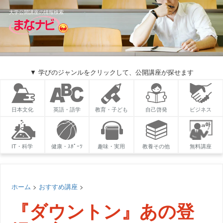
大学公開講座の情報検索
▼ 学びのジャンルをクリックして、公開講座が探せます
日本文化
英語・語学
教育・子ども
自己啓発
ビジネス
IT・科学
健康・ｽﾎﾟｰﾂ
趣味・実用
教養その他
無料講座
ホーム
>
おすすめ講座
>
『ダウントン』あの登