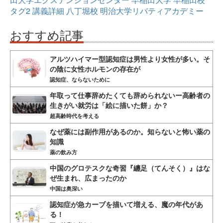
タグ2
講義詳細
八丁堀校
明治大学リバティアカデミー
おすすめ記事
アルツハイマー型認知症は男性より女性が多い。そ
の陰に女性ホルモンの存在が
認知症、ならないために
年取って仕事辞めたくても辞められないー高齢者の
生きがい就労は「絵に描いた餅」か？
超高齢時代を考える
なぜ薬には副作用があるのか。知らないと怖い薬の
知識
薬の飲み方
中国のグロテスクな奇習『纏足（てんそく）』はな
ぜ生まれ、広まったのか
中国は奥深い
認知症が急カーブを描いて増える、魔の年代があ
る！