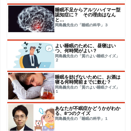
睡眠不足からアルツハイマー型
認知症に？ その理由はなん
と…
岡島義先生の「睡眠の科学」３
よい睡眠のために、昼寝はい
つ、何時間がよい？
岡島義先生の「質のよい睡眠クイズ」
２
睡眠を妨げないために、お酒は
寝る何時間前までに飲む？
岡島義先生の「質のよい睡眠クイズ」
１
あなたが不眠症かどうかがわか
る、8つのクイズ
岡島義先生の「睡眠の科学」１