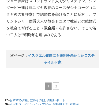
シャー侯爵はスコットランド人でクリスチャン。シン
ダービー卿は非ユダヤ教徒のローズがシナゴーグ（ユ
ダヤ教の礼拝堂）で結婚式を挙げることに反対し、フ
リントシャー侯爵夫人や教会もユダヤ教徒との結婚式
を教会で挙げること（
教会婚
）を許さない。そこで若
い二人は“
民事婚
”を選ぶのである。
次ページ：
イスラエル建国にも役割を果たしたロスチ
ャイルド家
1
2
-
おすすめ講座
,
教養その他
,
講座レポート
-
イギリス
,
ダウントン・アビー
,
早稲田大学
,
松園伸