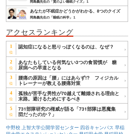
岡島義先生の「質のよい睡眠クイズ」１
あなたが不眠症かどうかがわかる、8つのクイズ
岡島義先生の「睡眠の科学」１
アクセスランキング
認知症になると怒りっぽくなるのは、なぜ？
1
あなたもしている何気ない3つの食習慣が 糖
2
尿病への早道となる
腰痛の原因は「腰」にはあらず!? フィジカル
3
トレーナーが教える腰痛対策
孤独が苦手な男性が70越えて離婚される理由と
4
末路。避けるためにするべき
731部隊研究の権威が語る「731部隊は悪魔集
5
団だったのか？」
中野校
上智大学公開学習センター
四谷キャンパス
早稲
田大学エクステンションセンター
早稲田大学
早稲田校