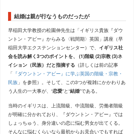
結婚は親が行なうものだったが
早稲田大学教授の松園伸先生は「イギリス貴族『ダウ
ントン・アビー』からみる〈戦間期〉英国」講座（早
稲田大学エクステンションセンター）で、
イギリス社
会を読み解く3つのポイントを、 (1)階級 (2)宗教 (3)ネ
イション（民族）だと指摘する
（詳しくは前の記事
「
『ダウントン・アビー』に学ぶ英国の階級・宗教・
民族
」を参照）。そして、この3つが複雑にかかわりあ
う人生の一大事が、“
恋愛
”と“
結婚
”である。
当時のイギリスは、上流階級、中流階級、労働者階級
が明確に分かれており、『ダウントン・アビー』では
しょっちゅう、身分違いの恋に悩む男女が出てくる。
そんなに悩むくらいなら最初からお見合いでもすれば