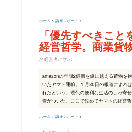
ホーム
>
講座レポート
>
「優先すべきこと
経営哲学。商業貨
名経営者に学ぶ
amazonの年間2億個を優に越える荷物
いたヤマト運輸。１月30日の報道によれば
れたという。現代の便利な生活のしわ寄せ
着がついた。ここで改めてヤマトの経営哲
ホーム
>
講座レポート
>