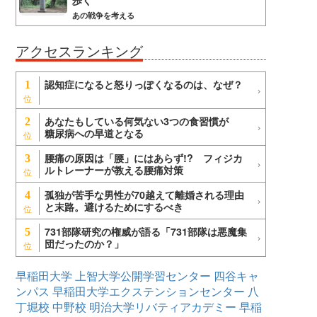
歩く
あの戦争を考える
アクセスランキング
認知症になると怒りっぽくなるのは、なぜ？
1
あなたもしている何気ない3つの食習慣が
2
糖尿病への早道となる
腰痛の原因は「腰」にはあらず!? フィジカ
3
ルトレーナーが教える腰痛対策
孤独が苦手な男性が70越えて離婚される理由
4
と末路。避けるためにするべき
731部隊研究の権威が語る「731部隊は悪魔集
5
団だったのか？」
早稲田大学
上智大学公開学習センター
四谷キャ
ンパス
早稲田大学エクステンションセンター
八
丁堀校
中野校
明治大学リバティアカデミー
早稲