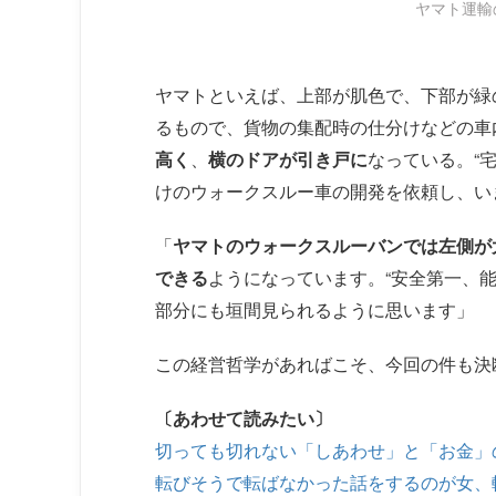
ヤマト運輸
ヤマトといえば、上部が肌色で、下部が緑
るもので、貨物の集配時の仕分けなどの車
高く
、
横のドアが引き戸に
なっている。“
けのウォークスルー車の開発を依頼し、い
「
ヤマトのウォークスルーバンでは左側が
できる
ようになっています。“安全第一、能率
部分にも垣間見られるように思います」
この経営哲学があればこそ、今回の件も決
〔あわせて読みたい〕
切っても切れない「しあわせ」と「お金」
転びそうで転ばなかった話をするのが女、