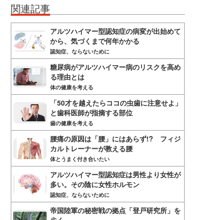
関連記事
アルツハイマー型認知症の病変が出始めて
から、気づくまで何年かかる
認知症、ならないために
糖尿病がアルツハイマー病のリスクを高め
る理由とは
体の健康を考える
「50才を越えたらココの虫歯に注意せよ」
と歯科医師が指摘する部位
歯の健康を考える
腰痛の原因は「腰」にはあらず!? フィジ
カルトレーナーが教える腰
体とうまく付き合いたい
アルツハイマー型認知症は男性より女性が
多い。その陰に女性ホルモン
認知症、ならないために
帝国陸軍の秘密戦の拠点「登戸研究所」を