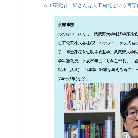
ＡＩ研究者「皆さんは人工知能という言葉
渡部博志
わたなべ・ひろし 武蔵野大学経済学部准教
松下電工株式会社(現、パナソニック株式会
了、博士課程単位取得後退学。武蔵野大学政
学科准教授。平成29年度より学生部長。『企業
報社、共著)、「組織に影響を与える新任リ
第9号所収)など。