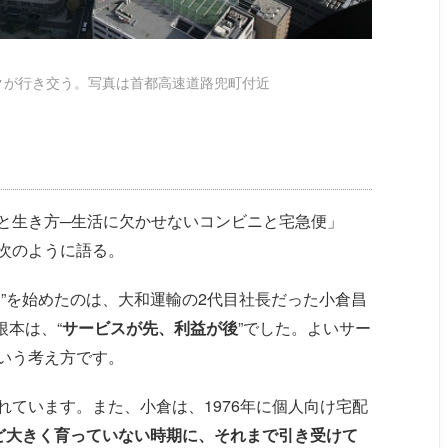
クが行き交う。写真は首都高速道路兜町付近
と生き方─生活に欠かせないコンビニと宅急便」
次のように語る。
”を始めたのは、大和運輸の2代目社長だった小倉昌
根本は、“
サービスが先、利益が後
”でした。よいサー
いう考え方です。
ています。また、小倉は、1976年に個人向け宅配
ど大きく育っていない時期に、それまで引き受けて