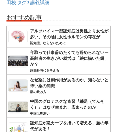
田校
タグ2
講義詳細
おすすめ記事
アルツハイマー型認知症は男性より女性が
多い。その陰に女性ホルモンの存在が
認知症、ならないために
年取って仕事辞めたくても辞められないー
高齢者の生きがい就労は「絵に描いた餅」
か？
超高齢時代を考える
なぜ薬には副作用があるのか。知らないと
怖い薬の知識
薬の飲み方
中国のグロテスクな奇習『纏足（てんそ
く）』はなぜ生まれ、広まったのか
中国は奥深い
認知症が急カーブを描いて増える、魔の年
代がある！