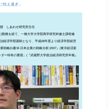
に怯え過ぎ」
授 しあわせ研究所主任
社)勤務を経て、一橋大学大学院商学研究科修士課程修
治経済学部講師となり、平成28年度より経済学部経営
戦略白書Ⅶ-日本企業の戦略分析:2007』(東洋経済新
ーダー特有の要因」(『武蔵野大学政治経済研究所年報』