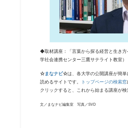
◆取材講座：「言葉から探る経営と生き方
学社会連携センター三鷹サテライト教室）
☆
まなナビ
☆
は、各大学の公開講座が簡単
読めるサイトです。
トップページの検索窓
クリックすると、これから始まる講座が検
文／まなナビ編集室 写真／SVD