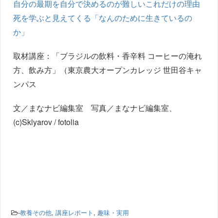
自分の最期を自分で決めるのが難しいこれだけの理由
死を学ぶと見えてくる「なんのために生きているの
か」
取材講座：「ブラジルの飲料・香辛料 コーヒーの淹れ
方、飲み方」（東京農大オープンカレッジ 世田谷キャ
ンパス
文／まなナビ編集室 写真／まなナビ編集室、
(c)Sklyarov / fotolia
-
教養その他
,
講座レポート
,
趣味・実用