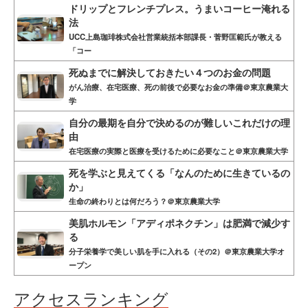
ドリップとフレンチプレス。うまいコーヒー淹れる
法
UCC上島珈琲株式会社営業統括本部課長・菅野匡範氏が教える
「コー
死ぬまでに解決しておきたい４つのお金の問題
がん治療、在宅医療、死の前後で必要なお金の準備＠東京農業大
学
自分の最期を自分で決めるのが難しいこれだけの理
由
在宅医療の実際と医療を受けるために必要なこと＠東京農業大学
死を学ぶと見えてくる「なんのために生きているの
か」
生命の終わりとは何だろう？＠東京農業大学
美肌ホルモン「アディポネクチン」は肥満で減少す
る
分子栄養学で美しい肌を手に入れる（その2）＠東京農業大学オ
ープン
アクセスランキング