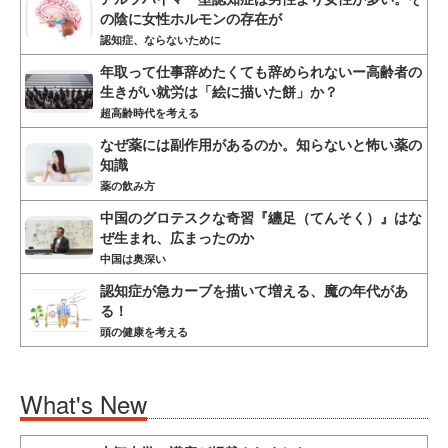
の陰に女性ホルモンの存在が
認知症、ならないために
年取って仕事辞めたくても辞められないー高齢者の
生きがい就労は「絵に描いた餅」か？
超高齢時代を考える
なぜ薬には副作用があるのか。知らないと怖い薬の
知識
薬の飲み方
中国のグロテスクな奇習『纏足（てんそく）』はな
ぜ生まれ、広まったのか
中国は奥深い
認知症が急カーブを描いて増える、魔の年代があ
る！
頭の健康を考える
What's New