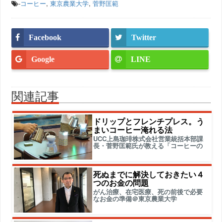
-
コーヒー
,
東京農業大学
,
菅野匡範
Facebook
Twitter
Google
LINE
関連記事
ドリップとフレンチプレス。う
まいコーヒー淹れる法
UCC上島珈琲株式会社営業統括本部課
長・菅野匡範氏が教える「コーヒーの
死ぬまでに解決しておきたい４
つのお金の問題
がん治療、在宅医療、死の前後で必要
なお金の準備＠東京農業大学