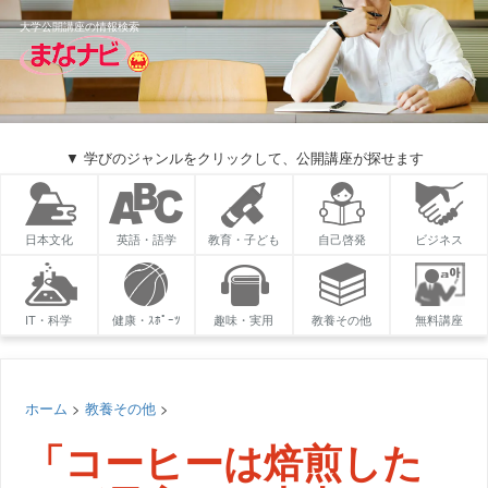
大学公開講座の情報検索
▼ 学びのジャンルをクリックして、公開講座が探せます
日本文化
英語・語学
教育・子ども
自己啓発
ビジネス
IT・科学
健康・ｽﾎﾟｰﾂ
趣味・実用
教養その他
無料講座
ホーム
>
教養その他
>
「コーヒーは焙煎した