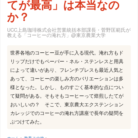
てが最高」は本当なの
か？
UCC上島珈琲株式会社営業統括本部課長・菅野匡範氏が
教える「コーヒーの淹れ方」@東京農業大学
世界各地のコーヒー豆が手に入る現代。淹れ方もド
リップだけでもペーパー・ネル・ステンレスと用具
によって違いがあり、フレンチプレスも最近人気と
あって、コーヒーの楽しみ方のバリエーションは多
様となった。しかし、ものすごく基本的な点につい
て疑問がある。そもそもコーヒーって焙煎したてが
おいしいの？ そこで、東京農大エクステンション
カレッジでのコーヒーの淹れ方講座で長年の疑問を
ぶつけてみた。
ホーム
>
教養その他
>