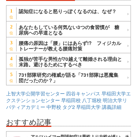
認知症になると怒りっぽくなるのは、なぜ？
1
あなたもしている何気ない3つの食習慣が 糖
2
尿病への早道となる
腰痛の原因は「腰」にはあらず!? フィジカル
3
トレーナーが教える腰痛対策
孤独が苦手な男性が70越えて離婚される理由と
4
末路。避けるためにするべき
731部隊研究の権威が語る「731部隊は悪魔集
5
団だったのか？」
上智大学公開学習センター
四谷キャンパス
早稲田大学エ
クステンションセンター
早稲田校
八丁堀校
明治大学リ
バティアカデミー
中野校
タグ2
早稲田大学
講義詳細
おすすめ記事
アルツハイマー型認知症は男性より女性が多い。そ