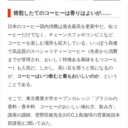
焙煎したてのコーヒーは香りはよいが……
日本のコーヒー国内消費は過去最高を更新中だ。缶コ
ーヒーだけでなく、チェーンカフェやコンビニなど、
コーヒーを楽しむ場所も拡大している。いっぽう高価
で高品質のスペシャリティーコーヒー（生産から消費
までが管理され、おいしく特徴ある風味をもつコーヒ
ー）も人気だ。しかし、高い豆を買うと気になるの
が、
コーヒーはいつ飲むと最もおいしいのか
、という
ことである。
そこで、東京農業大学オープンカレッジ「ブラジルの
香料・香辛料 コーヒーのおいしい淹れ方、飲み方」
講座の講師、菅野匡範先生(UCC上島珈琲の営業統括本
部課長)に聞いてみた。