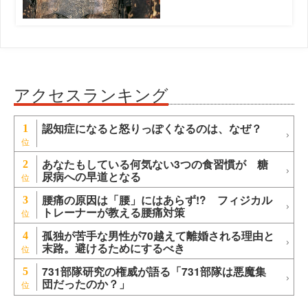
アクセスランキング
認知症になると怒りっぽくなるのは、なぜ？
1
あなたもしている何気ない3つの食習慣が 糖
2
尿病への早道となる
腰痛の原因は「腰」にはあらず!? フィジカル
3
トレーナーが教える腰痛対策
孤独が苦手な男性が70越えて離婚される理由と
4
末路。避けるためにするべき
731部隊研究の権威が語る「731部隊は悪魔集
5
団だったのか？」