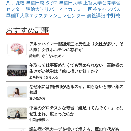
八丁堀校
早稲田校
タグ2
早稲田大学
上智大学公開学習
センター
明治大学リバティアカデミー
四谷キャンパス
早稲田大学エクステンションセンター
講義詳細
中野校
おすすめ記事
アルツハイマー型認知症は男性より女性が多い。そ
の陰に女性ホルモンの存在が
認知症、ならないために
年取って仕事辞めたくても辞められないー高齢者の
生きがい就労は「絵に描いた餅」か？
超高齢時代を考える
なぜ薬には副作用があるのか。知らないと怖い薬の
知識
薬の飲み方
中国のグロテスクな奇習『纏足（てんそく）』はな
ぜ生まれ、広まったのか
中国は奥深い
認知症が急カーブを描いて増える、魔の年代があ