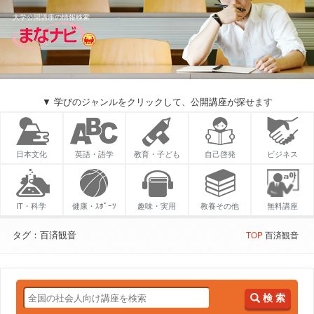
大学公開講座の情報検索
▼ 学びのジャンルをクリックして、公開講座が探せます
日本文化
英語・語学
教育・子ども
自己啓発
ビジネス
IT・科学
健康・ｽﾎﾟｰﾂ
趣味・実用
教養その他
無料講座
タグ：百済観音
TOP
百済観音
検 索